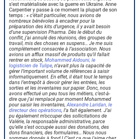
s’est matérialisée avec la guerre en Ukraine. Anne
Carpentier y passe à ce moment la plupart de son
temps
: « c’était particulier, nous avions de
nombreux bénévoles à encadrer pour la
préparation des kits d’urgence, il y avait besoin
d’une supervision Pharma. Dès le début du
conflit, j’ai annulé des réunions, des groupes de
travail, mis des choses en suspens… Je me suis
complètement consacrée à l’association. Nous
avions un afflux massif de produits qu’il fallait
rentrer en stock,
Mohammed Aidouni, le
logisticien de Tulipe
, n’avait plus la capacité de
gérer l’important volume de références à saisir
informatiquement. En effet, il était tout le temps
dans l’entrepôt à devoir gérer les entrées, les
sorties et les inventaires sur papier. Donc, nous
avons effectué un peu tous les métiers, c’est-à-
dire que j’ai remplacé par moment Mohammed
pour saisir les inventaires,
Alexandre Laridan, le
directeur des opérations
, l’a fait également. J’ai
pu également m’occuper des sollicitations de
Valérie, la responsable administrative, parce
qu’elle s’est occupée aussi des donations, des
dons financiers, des formulaires… Nous nous
sommes donnés à fond ! C’est ça que j’aime chez