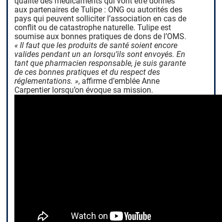
qualité des médicaments qui vont être donnés
aux partenaires de Tulipe : ONG ou autorités des
pays qui peuvent solliciter l’association en cas de
conflit ou de catastrophe naturelle. Tulipe est
soumise aux bonnes pratiques de dons de l’OMS.
«
Il faut que les produits de santé soient encore
valides pendant un an lorsqu’ils sont envoyés. En
tant que pharmacien responsable, je suis garante
de ces bonnes pratiques et du respect des
réglementations. »
, affirme d’emblée Anne
Carpentier lorsqu’on évoque sa mission.