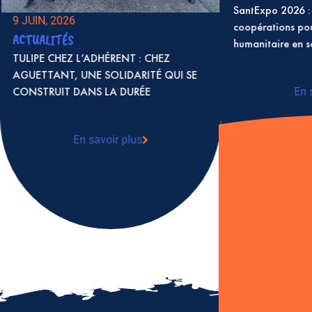
SantExpo 2026 : 
9 JUIN, 2026
coopérations po
ACTUALITÉS
humanitaire en 
TULIPE CHEZ L’ADHÉRENT : CHEZ
AGUETTANT, UNE SOLIDARITÉ QUI SE
CONSTRUIT DANS LA DURÉE
En 
: S
coo
en 
En savoir plus
: TULIPE CHEZ L’ADHÉRENT : CHEZ
AGUETTANT, UNE SOLIDARITÉ QUI SE
CONSTRUIT DANS LA DURÉE