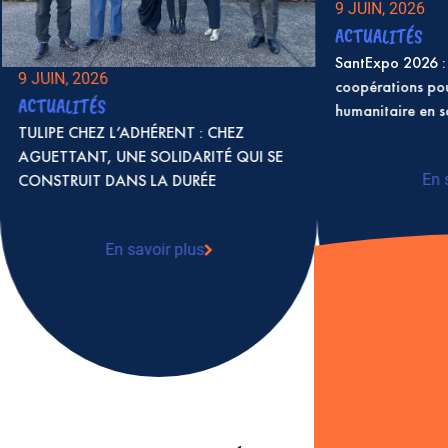
9 JUIN, 2026
ACTUALITÉS
SantExpo 2026 : 
9 JUIN, 2026
coopérations po
ACTUALITÉS
humanitaire en 
TULIPE CHEZ L’ADHÉRENT : CHEZ
AGUETTANT, UNE SOLIDARITÉ QUI SE
CONSTRUIT DANS LA DURÉE
En 
: S
coo
en 
En savoir plus
: TULIPE CHEZ L’ADHÉRENT : CHEZ
AGUETTANT, UNE SOLIDARITÉ QUI SE
CONSTRUIT DANS LA DURÉE