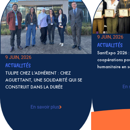
9 JUIN, 2026
ACTUALITÉS
SantExpo 2026 : 
9 JUIN, 2026
coopérations po
ACTUALITÉS
humanitaire en 
TULIPE CHEZ L’ADHÉRENT : CHEZ
AGUETTANT, UNE SOLIDARITÉ QUI SE
CONSTRUIT DANS LA DURÉE
En 
: S
coo
en 
En savoir plus
: TULIPE CHEZ L’ADHÉRENT : CHEZ
AGUETTANT, UNE SOLIDARITÉ QUI SE
CONSTRUIT DANS LA DURÉE