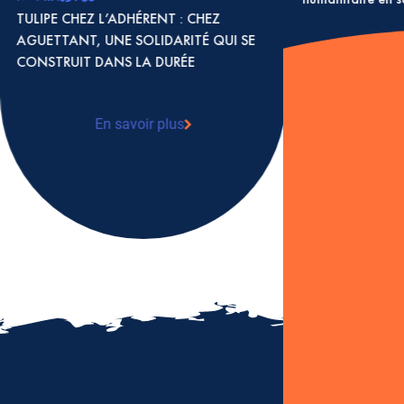
TULIPE CHEZ L’ADHÉRENT : CHEZ
AGUETTANT, UNE SOLIDARITÉ QUI SE
CONSTRUIT DANS LA DURÉE
En 
: S
coo
en 
En savoir plus
: TULIPE CHEZ L’ADHÉRENT : CHEZ
AGUETTANT, UNE SOLIDARITÉ QUI SE
CONSTRUIT DANS LA DURÉE