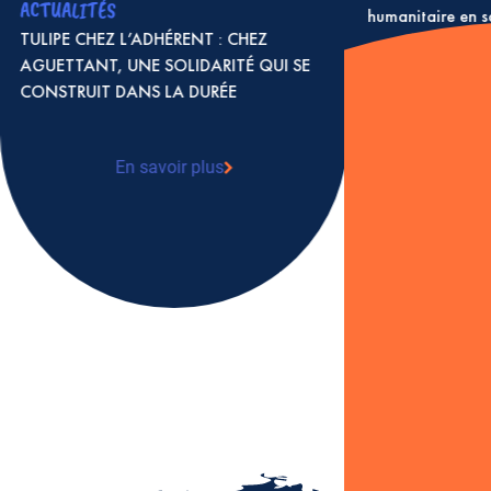
ACTUALITÉS
humanitaire en 
TULIPE CHEZ L’ADHÉRENT : CHEZ
AGUETTANT, UNE SOLIDARITÉ QUI SE
CONSTRUIT DANS LA DURÉE
En 
: S
coo
en 
En savoir plus
: TULIPE CHEZ L’ADHÉRENT : CHEZ
AGUETTANT, UNE SOLIDARITÉ QUI SE
CONSTRUIT DANS LA DURÉE