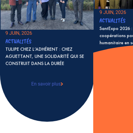
9 JUIN, 2026
ACTUALITÉS
SantExpo 2026 : 
9 JUIN, 2026
coopérations po
ACTUALITÉS
humanitaire en 
TULIPE CHEZ L’ADHÉRENT : CHEZ
AGUETTANT, UNE SOLIDARITÉ QUI SE
CONSTRUIT DANS LA DURÉE
En 
: S
coo
en 
En savoir plus
: TULIPE CHEZ L’ADHÉRENT : CHEZ
AGUETTANT, UNE SOLIDARITÉ QUI SE
CONSTRUIT DANS LA DURÉE