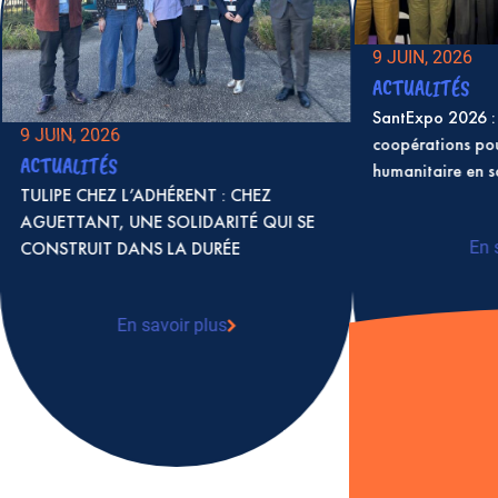
9 JUIN, 2026
ACTUALITÉS
SantExpo 2026 : 
9 JUIN, 2026
coopérations po
ACTUALITÉS
humanitaire en 
TULIPE CHEZ L’ADHÉRENT : CHEZ
AGUETTANT, UNE SOLIDARITÉ QUI SE
CONSTRUIT DANS LA DURÉE
En 
: S
coo
en 
En savoir plus
: TULIPE CHEZ L’ADHÉRENT : CHEZ
AGUETTANT, UNE SOLIDARITÉ QUI SE
CONSTRUIT DANS LA DURÉE